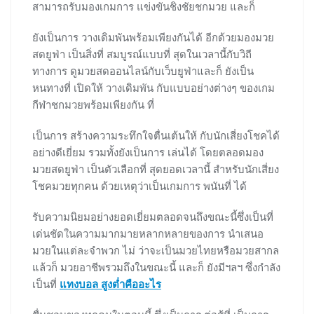
สามารถรับมองเกมการ แข่งขันชิงชัยชกมวย และก็
ยังเป็นการ วางเดิมพันพร้อมเพียงกันได้ อีกด้วยมองมวย
สดยูฟ่า เป็นสิ่งที่ สมบูรณ์แบบที่ สุดในเวลานี้กับวิถี
ทางการ ดูมวยสดออนไลน์กับเว็บยูฟ่าและก็ ยังเป็น
หนทางที่ เปิดให้ วางเดิมพัน กับแบบอย่างต่างๆ ของเกม
กีฬาชกมวยพร้อมเพียงกัน ที่
เป็นการ สร้างความระทึกใจตื่นเต้นให้ กับนักเสี่ยงโชคได้
อย่างดีเยี่ยม รวมทั้งยังเป็นการ เล่นได้ โดยตลอดมอง
มวยสดยูฟ่า เป็นตัวเลือกที่ สุดยอดเวลานี้ สำหรับนักเสี่ยง
โชคมวยทุกคน ด้วยเหตุว่าเป็นเกมการ พนันที่ ได้
รับความนิยมอย่างยอดเยี่ยมตลอดจนถึงขณะนี้ซึ่งเป็นที่
เด่นชัดในความมากมายหลากหลายของการ นำเสนอ
มวยในแต่ละจำพวก ไม่ ว่าจะเป็นมวยไทยหรือมวยสากล
แล้วก็ มวยอาชีพรวมถึงในขณะนี้ และก็ ยังมีฯลฯ ซึ่งกำลัง
เป็นที่
แทงบอล สูงต่ำคืออะไร