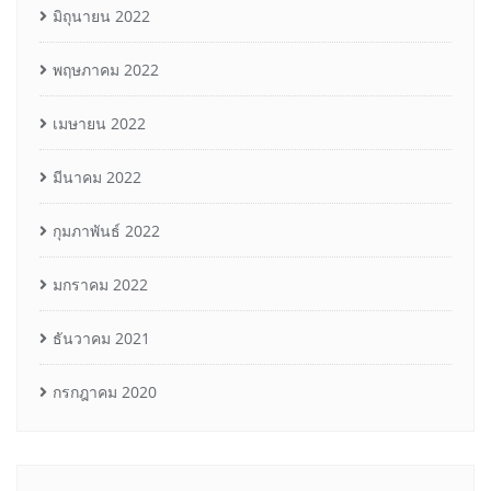
มิถุนายน 2022
พฤษภาคม 2022
เมษายน 2022
มีนาคม 2022
กุมภาพันธ์ 2022
มกราคม 2022
ธันวาคม 2021
กรกฎาคม 2020