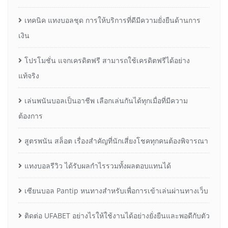
เทคนิค แทงบอลชุด การให้บริการที่ดีมีความยั่งยืนด้านการ
เงิน
โปรโมชั่น แจกเครดิตฟรี สามารถใช้เครดิตฟรีได้อย่าง
แท้จริง
เล่นพนันบอลเป็นอาชีพ เลือกเล่นกันได้ทุกเมื่อที่มีความ
ต้องการ
สูตรพนัน สล็อต เรื่องสำคัญที่นักเสี่ยงโชคทุกคนต้องพิจารณา
แทงบอลรีวิว ได้รับผลกำไรรวมทั้งผลตอบแทนได้
เซียนบอล Pantip หนทางสำหรับเพื่อการเข้าเล่นผ่านทางเว็บ
ติดต่อ UFABET อย่างไรให้ใช้งานได้อย่างยั่งยืนและพอดีกับตัว