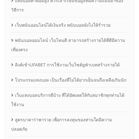
แทงบอลค่าคอมสูง ควรเล่าเรียนข้อมูลที่มีความแม่นยำของ
วิธีการ
เว็บพนันออนไลน์ได้เงินจริง พนันบอลยังไงให้ร่ำรวย
พนันบอลออนไลน์ เว็บไหนดี สามารถสร้างรายได้ที่ดีมีความ
เที่ยงตรง
ลิงค์เข้าUFABET การใช้งานเว็บไซต์ยูฟ่าเบทสร้างรายได้
โปรแกรมแทงบอล เป็นเรื่องที่ไม่ได้ยากเย็นจนถึงเหลือเกินนัก
เว็บแทงบอลบริการดีบ้าง ที่ได้อัพเดตให้กับสมาชิกทุกท่านได้
ใช้งาน
สูตรบาคาร่าพารวย เพื่อการลงทุนของท่านใดมีความ
ปลอดภัย