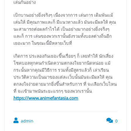
เล่นกันอย่าง
เบิกบานอย่างยิ่งจริงๆ เนื่องจากการ เล่นการ เดิมพันแม้
เล่นให้ มีคุณภาพและก็ มีแนวทางแล้ว มันจะมีผลให้ คุณ
นะสามารถต่อผลกำไรได้ เป็นอย่างมากอย่างยิ่งจริงๆ
และก็ การ เล่นของพวกเรานั้นยังรวมทั้งบอลต่างถิ่นอีก
เยอะมาก ในขณะนี้มีหลายเว็บที่
เ
กิดการ ประลองกันเยอะขึ้นเรื่อยๆ ก็ เลยทำให้ นักเสี่ยง
โชคบอลทุกคนกำเนิดความตกลงใจยากนิดหน่อย แม้
กระนั้นหากคุณมีวิธีการ รวมทั้งมีสูตรแล้วก็ เล่าเรียน
ประวัติความเป็นมาของแต่ละเว็บนั้นมันจะมีผลให้ คุณ
ตกลงใจง่ายดายมากยิ่งขึ้นสำหรับการ ที่ จะเลือกเว็บไหน
ที่ จะเข้ามาพนันระยะแรกๆ ของพวกเรานั้น
https://www.animefantasia.com
admin
0