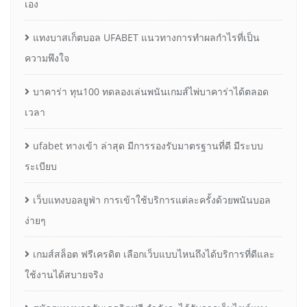
เอง
แทงบาสเก็ตบอล UFABET แนวทางการทำผลกำไรที่เป็น
ความพึงใจ
บาคาร่า ทุน100 ทดลองเล่นพนันเกมส์ไพ่บาคาร่าได้ตลอด
เวลา
ufabet ทางเข้า ล่าสุด มีการรองรับมาตรฐานที่ดี มีระบบ
ระเบียบ
เว็บแทงบอลยูฟ่า การเข้าใช้บริการแต่ละครั้งด้วยพนันบอล
ง่ายๆ
เกมส์สล็อต ฟรีเครดิต เลือกเว็บแบบไหนถึงได้บริการที่ดีและ
ใช้งานได้สบายจริง