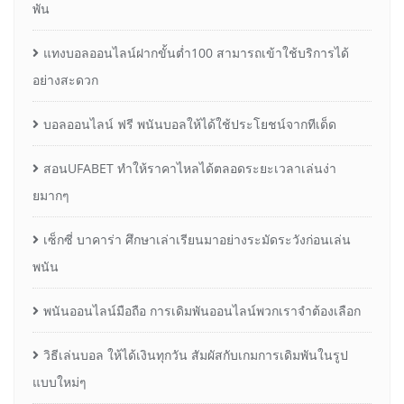
พัน
แทงบอลออนไลน์ฝากขั้นต่ำ100 สามารถเข้าใช้บริการได้
อย่างสะดวก
บอลออนไลน์ ฟรี พนันบอลให้ได้ใช้ประโยชน์จากทีเด็ด
สอนUFABET ทำให้ราคาไหลได้ตลอดระยะเวลาเล่นง่า
ยมากๆ
เซ็กซี่ บาคาร่า ศึกษาเล่าเรียนมาอย่างระมัดระวังก่อนเล่น
พนัน
พนันออนไลน์มือถือ การเดิมพันออนไลน์พวกเราจำต้องเลือก
วิธีเล่นบอล ให้ได้เงินทุกวัน สัมผัสกับเกมการเดิมพันในรูป
แบบใหม่ๆ