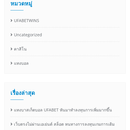
หมวดหมู่
UFABETWINS
Uncategorized
คาสิโน
แทงบอล
เรื่องล่าสุด
แทงบาสเก็ตบอล UFABET หันมาทำลงทุนการเพิ่มมากขึ้น
เว็บตรงไม่ผ่านเอเย่นต์ สล็อต หนทางการลงทุนเกมการเดิม