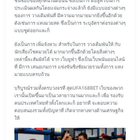
ชื่นชอบของทุกคนในตอนนี้ ซึ่งเป็นการ ต่อสู้ที่ เป็นการ
ประเมินผลกันโดยแจ่มกระจ่างแล้วก็ ยังมีแบบอย่างต่างๆ
ของการ วางเดิมพันที่ มีความมากมายมากยิ่งขึ้นอีกด้วย
ดังเช่นการ แทงมวยสด ซึ่งเป็นการ ระบุอัตราต่อรองต่างๆ
แบบชูต่อยกและก็
ยังเป็นการ เพิ่มจังหวะ สำหรับในการ วางเดิมพันให้ กับ
นักเสี่ยงโชคมวยได้ มากมากขึ้นอีกด้วยโดยสิ่งต่างๆ
เหล่านี้จะสัมผัสได้ จาก เว็บยูฟ่า ซึ่งเป็นเว็บพนันออนไลน์
ที่ มีการ เสนอเกมการ แข่งขันชิงชัยมวยรวมทั้งการ แทง
มวยแบบครบ
ถ้วน
บ
ริบูรณ์รวมทั้งครบวงจรที่ สุดUFA168BET เว็บของพวก
เรานั้นเปิดขึ้นมาเป็นเวลายาวนานมากและก็ เพื่อ รองรับ
คนประเทศไทยทั่วทั้งโลกและก็ อยากที่ จะตอบความ
ตอบสนองรวมทั้งปัญหาที่ เกิดจากทางทางด้านเศรษฐกิจ
ให้