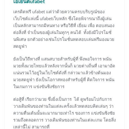
เอเย่นต์ufabet
เครดิตฟรี ufabet แต่ว่าด้วยความครบบริบรูณ์ของ
เว็บไซต์แห่งนี้ ufabetเว็บหลัก ซึ่งโดยพิจารณาถึงผู้เล่น
เป็นหลักสามารถมีหนทาง หรือวิธีที่ เยี่ยม เพื่อ ตอบสนอง
ต่อสิ่งที่ จำเป็นของผู้เล่นในทุกๆ คนได้ ทั้งยังมีโปรโมชั่
นพิเศษ ยกตัวอย่างเช่นโปรโมชั่นทดสอบเล่นฟรีมองมวย
สดยูฟ่า
ยังเป็นวิถีทางที่ แสนสบายสำหรับผู้ที่ พึงพอใจการ พนัน
มวยทั้งมวยไทยแล้วหลังจากนั้นก็ มวยต่างถิ่นที่ เอามาอัด
แน่นรวมไว้อยู่ในเว็บไซต์ดังที่ กล่าวมาแล้วข้างต้นมอง
มวยสดยูฟ่า ยังเป็นโอกาสทองสำหรับผู้ที่ ติดใจการ พนัน
ในเกมการ แข่งขันชิงชัยการ
ต่อสู้ที่ เรียกว่ามวย ซึ่งยิ่งเป็นการ ได้ ดูพร้อมไปกับการ
วางเดิมพันของท่านในแต่ละครั้งแล้วทดสอบคิดเล่นๆ ว่า
ความตื่นเต้นนั้นจะมากมายเท่าไร ของการ แข่งขันชิงชัย
รวมถึงตลอดการ วางเดิมพันของท่านในแต่ละเกม โดยสิ่ง
เหล่านี้ไม่ สามารถที่