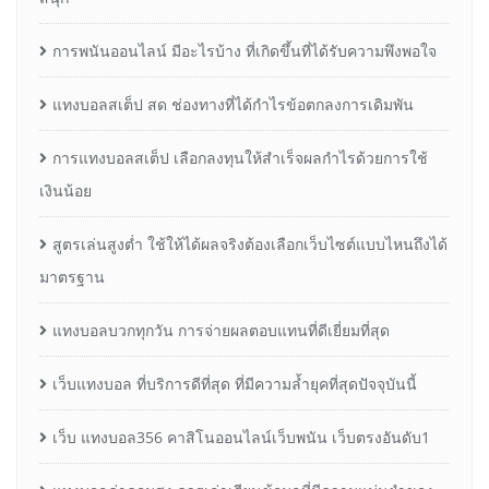
การพนันออนไลน์ มีอะไรบ้าง ที่เกิดขึ้นที่ได้รับความพึงพอใจ
แทงบอลสเต็ป สด ช่องทางที่ได้กำไรข้อตกลงการเดิมพัน
การแทงบอลสเต็ป เลือกลงทุนให้สำเร็จผลกำไรด้วยการใช้
เงินน้อย
สูตรเล่นสูงต่ำ ใช้ให้ได้ผลจริงต้องเลือกเว็บไซต์แบบไหนถึงได้
มาตรฐาน
แทงบอลบวกทุกวัน การจ่ายผลตอบแทนที่ดีเยี่ยมที่สุด
เว็บแทงบอล ที่บริการดีที่สุด ที่มีความล้ำยุคที่สุดปัจจุบันนี้
เว็บ แทงบอล356 คาสิโนออนไลน์เว็บพนัน เว็บตรงอันดับ1