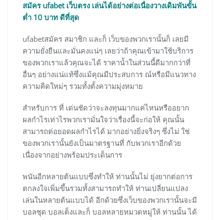
สมัคร ufabet เว็บตรง เล่นได้อย่างต่อเนื่องวางเดิมพันขั้น
ต่ำ 10 บาท ดีที่สุด
ufabetสมัคร สมาชิก และก็ เว็บของพวกเรานั้นก็ เลยมี
ความยั่งยืนและมั่นคงแน่ๆ เลยว่าถ้าคุณเข้ามาใช้บริการ
ของพวกเราแล้วคุณจะได้ ราคาน้ำในส่วนนี้ดีมากกว่าที่
อื่นๆ อย่างแน่แท้ซึ่งแม้คุณมีประสบการ ณ์หรือมีแนวทาง
ความคิดใหม่ๆ รวมทั้งตั้งความมุ่งหมาย
สำหรับการ ที่ เด่นชัดว่าจะลงทุนมากแค่ไหนหรืออยาก
ผลกำไรเท่าไรพวกเรามั่นใจว่าเรื่องนี้จะก่อให้ คุณนั้น
สามารถต่อยอดผลกำไรได้ มากอย่างยิ่งจริงๆ ซึ่งไม่ ใช่
ของพวกเรานั้นยังเป็นมาตรฐานที่ กับพวกเราอีกด้วย
เนื่องจากอย่างพร้อมประเด็นการ
พนันอีกหลายต้นแบบซึ่งทำให้ ท่านนั้นไม่ ยุ่งยากต่อการ
ตกลงใจเพิ่มขึ้นรวมทั้งสามารถทำให้ ท่านเปลี่ยนแปลง
เล่นในหลายต้นแบบได้ อีกด้วยซึ่งเว็บของพวกเรานั้นจะมี
บอลชุด บอลเต็งและก็ บอลหลายหมวดหมู่ให้ ท่านนั้น ได้