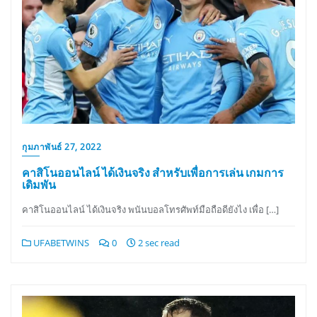
กุมภาพันธ์ 27, 2022
คาสิโนออนไลน์ ได้เงินจริง สำหรับเพื่อการเล่น เกมการ
เดิมพัน
คาสิโนออนไลน์ ได้เงินจริง พนันบอลโทรศัพท์มือถือดียังไง เพื่อ […]
UFABETWINS
0
2 sec read