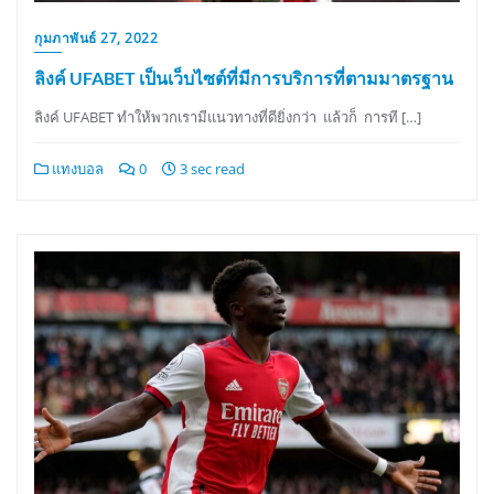
กุมภาพันธ์ 27, 2022
ลิงค์ UFABET เป็นเว็บไซต์ที่มีการบริการที่ตามมาตรฐาน
ลิงค์ UFABET ทำให้พวกเรามีแนวทางที่ดียิ่งกว่า แล้วก็ การที […]
แทงบอล
0
3 sec read