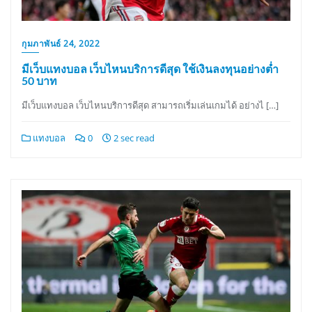
กุมภาพันธ์ 24, 2022
มีเว็บแทงบอล เว็บไหนบริการดีสุด ใช้เงินลงทุนอย่างต่ำ
50 บาท
มีเว็บแทงบอล เว็บไหนบริการดีสุด สามารถเริ่มเล่นเกมได้ อย่างไ […]
แทงบอล
0
2 sec read