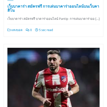
เว็บบาคาร่า สมัครฟรี การเล่นบาคาร่าออนไลน์บนเว็บคา
สิโน
เว็บบาคาร่า สมัครฟรี บาคาร่าออนไลน์ Pantip การเล่นบาคาร่าออ […]
แทงบอล
0
5 sec read