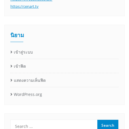
https://cenart.tv
นิยาม
เข้าสู่ระบบ
เข้าฟีด
แสดงความเห็นฟีด
WordPress.org