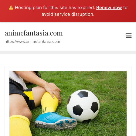
Hosting plan for this site has expired.
Renew now
to
avoid service disruption.
Skip
animefantasia.com
to
content
https://www.animefantasia.com