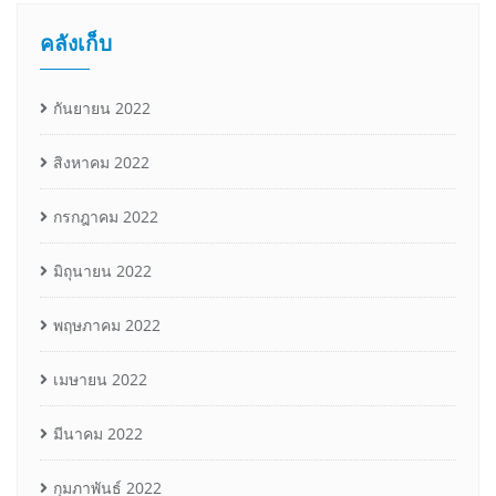
คลังเก็บ
กันยายน 2022
สิงหาคม 2022
กรกฎาคม 2022
มิถุนายน 2022
พฤษภาคม 2022
เมษายน 2022
มีนาคม 2022
กุมภาพันธ์ 2022