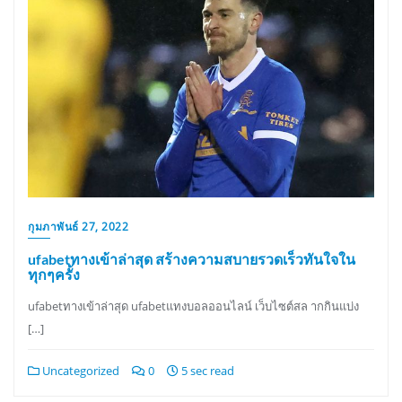
กุมภาพันธ์ 27, 2022
ufabetทางเข้าล่าสุด สร้างความสบายรวดเร็วทันใจใน
ทุกๆครั้ง
ufabetทางเข้าล่าสุด ufabetแทงบอลออนไลน์ เว็บไซต์สล ากกินแบ่ง
[…]
Uncategorized
0
5 sec read