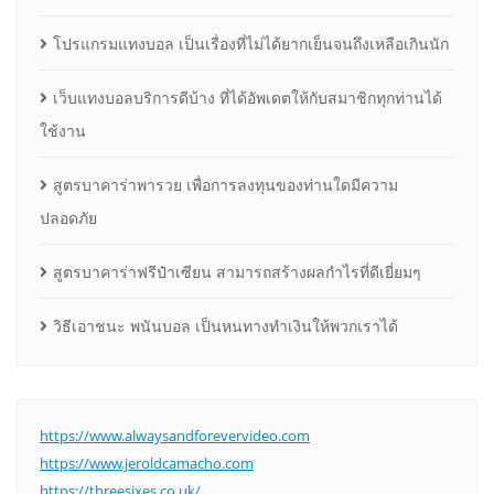
โปรแกรมแทงบอล เป็นเรื่องที่ไม่ได้ยากเย็นจนถึงเหลือเกินนัก
เว็บแทงบอลบริการดีบ้าง ที่ได้อัพเดตให้กับสมาชิกทุกท่านได้
ใช้งาน
สูตรบาคาร่าพารวย เพื่อการลงทุนของท่านใดมีความ
ปลอดภัย
สูตรบาคาร่าฟรีป๋าเซียน สามารถสร้างผลกำไรที่ดีเยี่ยมๆ
วิธีเอาชนะ พนันบอล เป็นหนทางทำเงินให้พวกเราได้
https://www.alwaysandforevervideo.com
https://www.jeroldcamacho.com
https://threesixes.co.uk/