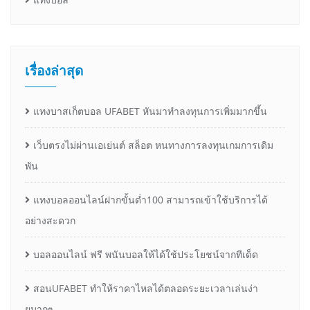
เรื่องล่าสุด
แทงบาสเก็ตบอล UFABET หันมาทำลงทุนการเพิ่มมากขึ้น
เว็บตรงไม่ผ่านเอเย่นต์ สล็อต หนทางการลงทุนเกมการเดิม
พัน
แทงบอลออนไลน์ฝากขั้นต่ำ100 สามารถเข้าใช้บริการได้
อย่างสะดวก
บอลออนไลน์ ฟรี พนันบอลให้ได้ใช้ประโยชน์จากทีเด็ด
สอนUFABET ทำให้ราคาไหลได้ตลอดระยะเวลาเล่นง่า
ยมากๆ