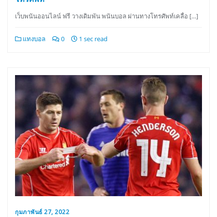
เว็บพนันออนไลน์ ฟรี วางเดิมพัน พนันบอล ผ่านทางโทรศัพท์เคลื่อ […]
แทงบอล
0
1 sec read
กุมภาพันธ์ 27, 2022