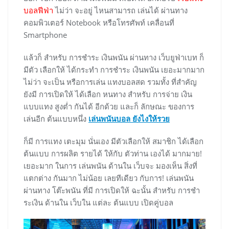
บอลฟีฟ่า
ไม่ว่า จะอยู่ ไหนสามารถ เล่นได้ ผ่านทาง
คอมพิวเตอร์ Notebook หรือโทรศัพท์ เคลื่อนที่
Smartphone
แล้วก็ สำหรับ การชำระ เงินพนัน ผ่านทาง เว็บยูฟ่าเบท ก็
มีตัว เลือกให้ ได้กระทำ การชำระ เงินพนัน เยอะมากมาก
ไม่ว่า จะเป็น หรือการเล่น แทงบอลสด รวมทั้ง ที่สำคัญ
ยังมี การเปิดให้ ได้เลือก หนทาง สำหรับ การจ่าย เงิน
แบบแทง สูงต่ำ กันได้ อีกด้วย และก็ ลักษณะ ของการ
เล่นอีก ต้นแบบหนึ่ง
เล่นพนันบอล ยังไงให้รวย
ก็มี การแทง เตะมุม นั่นเอง มีตัวเลือกให้ สมาชิก ได้เลือก
ต้นแบบ การผลิต รายได้ ให้กับ ตัวท่าน เองได้ มากมาย!
เยอะมาก ในการ เล่นพนัน ด้านใน เว็บจะ มองเห็น สิ่งที่
แตกต่าง กันมาก ไม่น้อย เลยทีเดียว กับการ! เล่นพนัน
ผ่านทาง โต๊ะพนัน ที่มี การเปิดให้ ฉะนั้น สำหรับ การชำ
ระเงิน ด้านใน เว็บใน แต่ละ ต้นแบบ เปิดคู่บอล