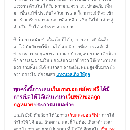
แรงงาน ด้านใน ได้รับ ความสะดวก และปลอดภัย เพิ่ม
มากขึ้น แม้ที่ ประทับใจ ในการเล่น ก็สามารถ! ที่จะ เข้า
มา ร่วมสร้าง ความสนุก เพลิดเพลิน เจริญใจไป แต่ละคู่
ด้านใน เว็บได้ อย่างสะ ดวกสบาย
ซึ่งใน การพนัน ข้างใน เว็บมิได้ ยุ่งยาก อย่างที่ นั้นคิด
เอาไว้ มันยัง คงใช้ งานได้ ง่ายมี การชี้แจง รวมทั้ง มี
ข้าราชการ รอดูแล ความปลอดภัย อยู่เสมอ เวลา อีกด้วย
ซึ่ง การเล่น ผ่านเว็บ มีตัวเลือก มากยิ่งกว่า โต๊ะทำงาน อีก
ด้วย รวมทั้ง ยังได้ รับราคา ชำระเงิน พนันสูง ขึ้นมาก ยิ่ง
กว่า อย่างไม่ ต้องสงสัย
แทงบอลเต็ง ให้ถูก
ทุกครั้งนี้การเล่น
เว็บแทงบอล สมัคร ฟรี
ได้มี
การเปิดให้ ได้เล่นนานา
เว็บพนันบอลถูก
กฎหมาย
ประการแบบอย่าง
และก็ ยังมี ตัวเลือก ได้โอกาส
เว็บแทงบอล ฟีฟ่า
การได้
กำไรให้ ได้เยอะ ล้นหลาม และก็ ไม่ต้อง เสียเวล่ำ เวลา
ออก ไปกาบอล ตามโต๊ะพนัน ที่เปิดให้ อีกต่อไป
เว็บแทง