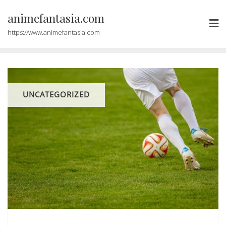
Skip
animefantasia.com
to
content
https://www.animefantasia.com
UNCATEGORIZED