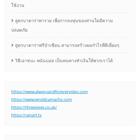
ใช้งาน
สูตรบาคาร่าพารวย เพื่อการลงทุนของท่านใดมีความ
ปลอดภัย
สูตรบาคาร่าฟรีป๋าเซียน สามารถสร้างผลกำไรที่ดีเยี่ยมๆ
วิธีเอาชนะ พนันบอล เป็นหนทางทำเงินให้พวกเราได้
https://www.alwaysandforevervideo.com
https://www.jeroldcamacho.com
https://threesixes.co.uk/
https://cenart.tv