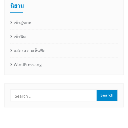
นิยาม
เข้าสู่ระบบ
เข้าฟีด
แสดงความเห็นฟีด
WordPress.org