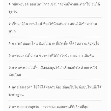
วิธีแทงบอล ออนไลน์ การเข้ามาลงทุนก็ง่ายสะดวกใช้เงินได้
ทุกวัน
เว็บคาสิโน ออนไลน์ ที่จะให้นักเล่นการพนันได้เข้ามาร่วม
สนุก
การพนันออนไลน์ มีอะไรบ้าง ที่เกิดขึ้นที่ได้รับความพึงพอใจ
แทงบอลสเต็ป สด ช่องทางที่ได้กำไรข้อตกลงการเดิมพัน
การแทงบอลสเต็ป เลือกลงทุนให้สำเร็จผลกำไรด้วยการใช้
เงินน้อย
สูตรเล่นสูงต่ำ ใช้ให้ได้ผลจริงต้องเลือกเว็บไซต์แบบไหนถึงได้
มาตรฐาน
แทงบอลบวกทุกวัน การจ่ายผลตอบแทนที่ดีเยี่ยมที่สุด