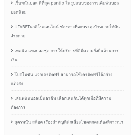
เว็บพนันบอล ดีที่สุด pantip ในรูปแบบของการเดิมพันบอล
ยอดนิยม
UFABETคาสิโนออนไลน์ ช่องทางที่จะบรรลุเป้าหมายให้มัน
ง่ายดาย
เทคนิค แทงบอลชุด การให้บริการที่ดีมีความยั่งยืนด้านการ
เงิน
โปรโมชั่น แจกเครดิตฟรี สามารถใช้เครดิตฟรีได้อย่าง
แท้จริง
เล่นพนันบอลเป็นอาชีพ เลือกเล่นกันได้ทุกเมื่อที่มีความ
ต้องการ
สูตรพนัน สล็อต เรื่องสำคัญที่นักเสี่ยงโชคทุกคนต้องพิจารณา