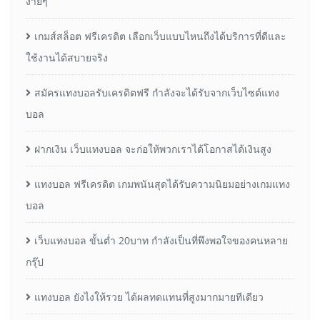
ง่ายๆ
เกมส์สล็อต ฟรีเครดิต เลือกเว็บแบบไหนถึงได้บริการที่ดีและ
ใช้งานได้สบายจริง
สมัครแทงบอลรับเครดิตฟรี กำลังจะได้รับจากเว็บไซต์แทง
บอล
ฝากเงิน เว็บแทงบอล จะก่อให้พวกเราได้โอกาสได้เงินสูง
แทงบอล ฟรีเครดิต เกมพนันสุดได้รับความนิยมอย่างเกมแทง
บอล
เว็บแทงบอล ขั้นต่ำ 20บาท กำลังเป็นที่พึงพอใจของคนหลาย
กรุ๊ป
แทงบอล ยังไงให้รวย ได้ผลทดแทนที่สูงมากมายทีเดียว