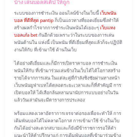
บ้าง เล่นบอลสเต็ป ให้ถูก
ระบบของการชำระเงิน ออนไลน์ข้างในเว็บนี้
เว็บพนัน
บอล ที่ดีที่สุด pantip
ก็เป็นแถวทางที่ยอดเยี่ยมซึ่งทำให้
สร้างผลกำไรจากการชำระเงินพนันได้เยอะๆ
เว็บแทง
บอลufa bet
กันอีกด้วยเพราะว่าในระบบของการเล่น
พนันด้านใน แห่งนี้ เป็นพนัน ที่ดีเยี่ยมที่สุดแล้วก็จะปฏิบัติ
งานให้กับ ที่เข้ามาใช้ ด้านในเว็บ
ได้อย่างดีเยี่ยมและก็มีการเปิดราคาบอล การชำระเงิน
พนันให้กับ ที่เข้ามาร่วมเล่นข้างในเว็บได้ได้โอกาสสร้าง
รายได้จากการเล่น ในแต่ละคู่ที่กำลังชิงชัยผ่านทางหน้า
เว็บพนันยูฟ่าเบทได้ตลอดระยะเวลาและก็ที่สำคัญมี การ
เปิดบอลให้ ได้เลือกล้นหลามนานัปการแบบอย่างในวัน
แล้ววันเล่ามันจะมีตารางการประลอง
พร้อมแสดงเวลาอัตราการเจรจาต่อรองเพื่อจะทำให้ การ
เดิมพันบอลได้ไม่คลาดโอกาส การเข้ามาใช้ ข้างในเว็บ
กันได้อย่างสะดวกสบายและก็ยังมีข้าราชการรอให้คำ
แนะนำให้คำปรึกษาแก่ การเดิมพันบอลที่เข้ามาร่วมข้าง