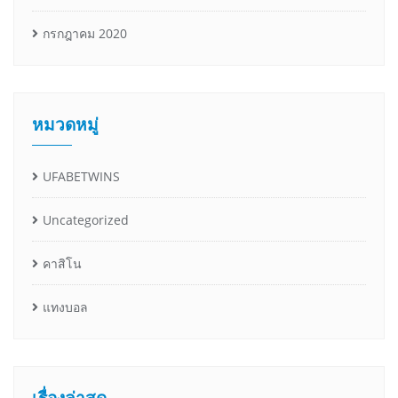
กรกฎาคม 2020
หมวดหมู่
UFABETWINS
Uncategorized
คาสิโน
แทงบอล
เรื่องล่าสุด