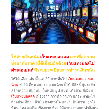
ให้จ่ายเงินพนัน
เว็บแทงบอล สด
มากที่สุด รวม
ทั้งมากับราคาที่ดีเยี่ยมอีกด้วย
เว็บแทงบอลไม่
ผ่านเอเย่นต์
มีระบบระเบียบการชำระเงินพนัน
ให้ได้ เลือกเล่น ตั้งแต่ 20 บาทขึ้นไป
เว็บแทงบอล ยอด
นิยม
ทำให้ ที่คน งบประ มาณน้อย ก็ได้ มีสิทธิ์ ลุ้นระทึก
สร้างความ สนุกบน เว็บพนัน ยูฟ่าเบท ได้อย่าง ดีเยี่ยม
เว็บแทงบอลสด
เนื่องจาก การที่ พวกเรา มักจะ ทำอะไร
สักอย่าง ที่ทำ แล้วมัน ตรงดวงใจ และก็ เป็นความ ถูกใจ
ที่มัน ก็คง จะเกิด เรื่องยาก ที่จะ ให้พวก เราหยุด ทำสิ่งนั้น