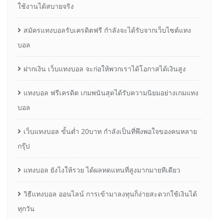
ใช้งานได้สบายจริง
สมัครแทงบอลรับเครดิตฟรี กำลังจะได้รับจากเว็บไซต์แทง
บอล
ฝากเงิน เว็บแทงบอล จะก่อให้พวกเราได้โอกาสได้เงินสูง
แทงบอล ฟรีเครดิต เกมพนันสุดได้รับความนิยมอย่างเกมแทง
บอล
เว็บแทงบอล ขั้นต่ำ 20บาท กำลังเป็นที่พึงพอใจของคนหลาย
กรุ๊ป
แทงบอล ยังไงให้รวย ได้ผลทดแทนที่สูงมากมายทีเดียว
วิธีแทงบอล ออนไลน์ การเข้ามาลงทุนก็ง่ายสะดวกใช้เงินได้
ทุกวัน