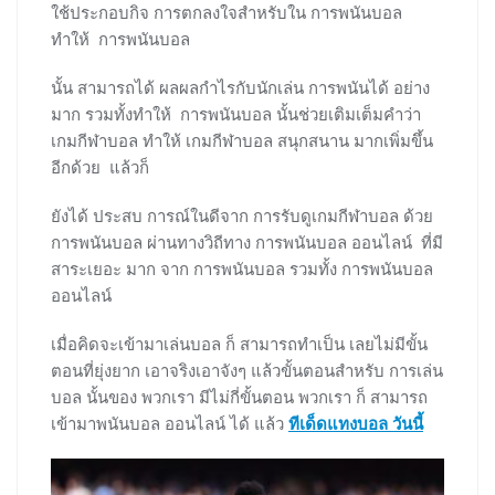
ใช้ประกอบกิจ การตกลงใจสำหรับใน การพนันบอล
ทำให้ การพนันบอล
นั้น สามารถได้ ผลผลกำไรกับนักเล่น การพนันได้ อย่าง
มาก รวมทั้งทำให้ การพนันบอล นั้นช่วยเติมเต็มคำว่า
เกมกีฬาบอล ทำให้ เกมกีฬาบอล สนุกสนาน มากเพิ่มขึ้น
อีกด้วย แล้วก็
ยังได้ ประสบ การณ์ในดีจาก การรับดูเกมกีฬาบอล ด้วย
การพนันบอล ผ่านทางวิถีทาง การพนันบอล ออนไลน์ ที่มี
สาระเยอะ มาก จาก การพนันบอล รวมทั้ง การพนันบอล
ออนไลน์
เมื่อคิดจะเข้ามาเล่นบอล ก็ สามารถทำเป็น เลยไม่มีขั้น
ตอนที่ยุ่งยาก เอาจริงเอาจังๆ แล้วขั้นตอนสำหรับ การเล่น
บอล นั้นของ พวกเรา มีไม่กี่ขั้นตอน พวกเรา ก็ สามารถ
เข้ามาพนันบอล ออนไลน์ ได้ แล้ว
ทีเด็ดแทงบอล วันนี้