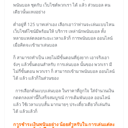
พนันบอล ชุดกับ เว็บไซต์พวกเรา ได้ แล้ว ส่วนบอล คน
เดียวนั้นแทงอย่าง
ต่ำอยู่ที่ 125 บาทเท่าเอง เลือกเอาว่าท่านจะเล่นแบบไหน
เว็บไซต์ไซน์มีพร้อมให้ บริการ เหล่านักพนันบอล ทั้ง
หลายแหล่ตลอดระยะเวลาแล้วก็ การพนันบอล ออนไลน์
เมื่อคิดจะเข้ามาเล่นบอล
ก็ สามารถทำเป็น เลยไม่มีขั้นตอนที่ยุ่งยาก เอาจริงเอา
จังๆ แล้วขั้นตอนสำหรับ การเล่นบอล นั้นของ พวกเรา มี
ไม่กี่ขั้นตอน พวกเรา ก็ สามารถเข้ามาพนันบอล ออนไลน์
ได้ แล้ว แล้วก็ในส่วนของ
การเลือกต้นแบบเล่นบอล ในราคาที่ถูกใจ ใส่จำนวนเงิน
กดตกลงเท่านี้ก็เสร็จสมบูรณ์ การเดิมพันบอล ออนไลน์
แล้ว ใช้เวลาแบบสั้น มากมายๆ ประเดี๋ยวเดียวก็เล่นกัน
ได้ แล้วแล้วก็
การชำระเงินพนันอย่าง น้อยสำหรับใน การเล่นแต่ละ