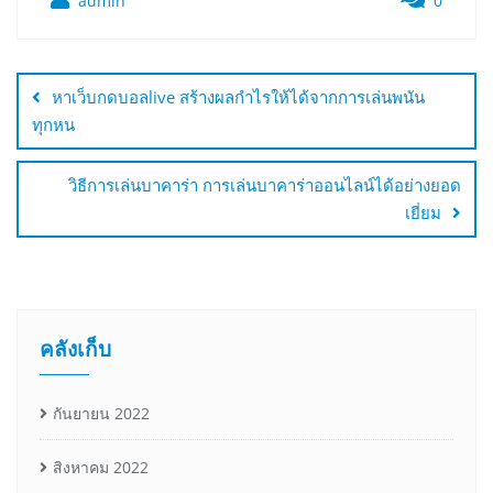
admin
0
แนะแนว
เรื่อง
หาเว็บกดบอลlive สร้างผลกำไรให้ได้จากการเล่นพนัน
ทุกหน
วิธีการเล่นบาคาร่า การเล่นบาคาร่าออนไลน์ได้อย่างยอด
เยี่ยม
คลังเก็บ
กันยายน 2022
สิงหาคม 2022