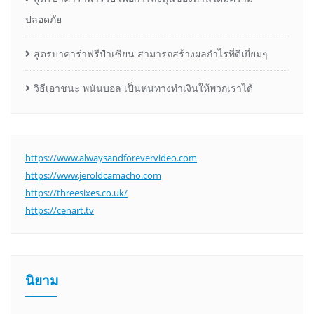
ปลอดภัย
สูตรบาคาร่าฟรีป๋าเซียน สามารถสร้างผลกำไรที่ดีเยี่ยมๆ
วิธีเอาชนะ พนันบอล เป็นหนทางทำเงินให้พวกเราได้
https://www.alwaysandforevervideo.com
https://www.jeroldcamacho.com
https://threesixes.co.uk/
https://cenart.tv
นิยาม