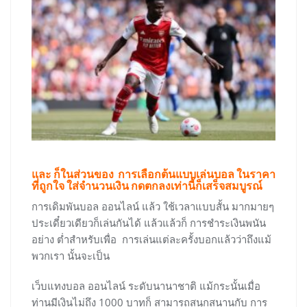
และ ก็ในส่วนของ การเลือกต้นแบบเล่นบอล ในราคา
ที่ถูกใจ ใส่จำนวนเงิน กดตกลงเท่านี้ก็เสร็จสมบูรณ์
การเดิมพันบอล ออนไลน์ แล้ว ใช้เวลาแบบสั้น มากมายๆ
ประเดี๋ยวเดียวก็เล่นกันได้ แล้วแล้วก็ การชำระเงินพนัน
อย่าง ต่ำสำหรับเพื่อ การเล่นแต่ละครั้งบอกแล้วว่าถึงแม้
พวกเรา นั้นจะเป็น
เว็บแทงบอล ออนไลน์ ระดับนานาชาติ แม้กระนั้นเมื่อ
ท่านมีเงินไม่ถึง 1000 บาทก็ สามารถสนุกสนานกับ การ